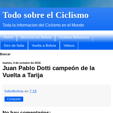
Todo sobre el Ciclismo
Toda la informacion del Ciclismo en el Mundo
Home
Bicicross en Bolivia
Ciclistas Bolivianos
Giro de Italia
Vuelta a Bolivia
Videos
Buscar
martes, 4 de octubre de 2016
Juan Pablo Dotti campeón de la
Vuelta a Tarija
futbolbolivia
en
7:18
Compartir
No hay comentarios: